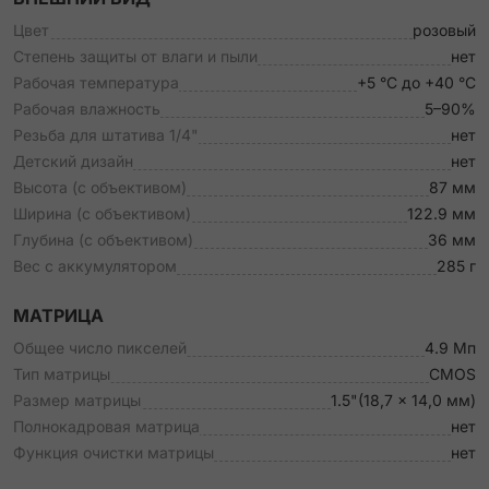
Цвет
розовый
Степень защиты от влаги и пыли
нет
Рабочая температура
+5 °C до +40 °C
Рабочая влажность
5–90%
Резьба для штатива 1/4"
нет
Детский дизайн
нет
Высота (с объективом)
87 мм
Ширина (с объективом)
122.9 мм
Глубина (с объективом)
36 мм
Вес с аккумулятором
285 г
МАТРИЦА
Общее число пикселей
4.9 Мп
Тип матрицы
CMOS
Размер матрицы
1.5"(18,7 × 14,0 мм)
Полнокадровая матрица
нет
Функция очистки матрицы
нет