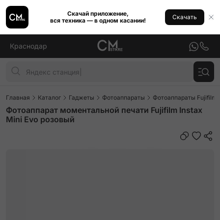
Скачай приложение,
Скачать
вся техника — в одном касании!
Краснодар
Главная
Каталог
Гаджеты
Фотоаппараты
Фотоаппараты Fujifilm
Фотоаппарат моментальной печати Fujifilm Instax
Mini Evo розовый