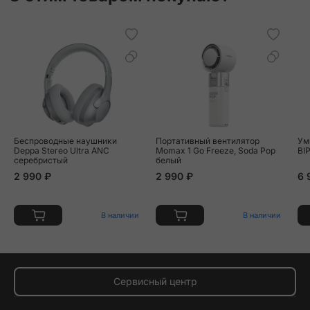
Беспроводные наушники
Портативный вентилятор
Ум
Deppa Stereo Ultra ANC
Momax 1 Go Freeze, Soda Pop
BI
серебристый
белый
2 990 ₽
2 990 ₽
6 
В наличии
В наличии
Сервисный центр