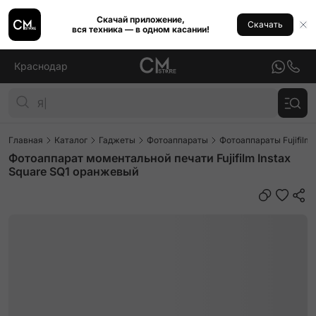
Скачай приложение,
Скачать
вся техника — в одном касании!
Краснодар
Главная
Каталог
Гаджеты
Фотоаппараты
Фотоаппараты Fujifilm
Фотоаппарат моментальной печати Fujifilm Instax
Square SQ1 оранжевый