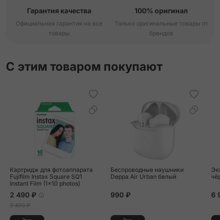
Гарантия качества
100% оригинал
Официальная гарантия на все
Только оригинальные товары от
товары
брендов
С этим товаром покупают
Картридж для фотоаппарата
Беспроводные наушники
Эк
Fujifilm Instax Square SQ1
Deppa Air Urban белый
чё
Instant Film (1x10 photos)
2 490 ₽
990 ₽
6 
3 490 ₽