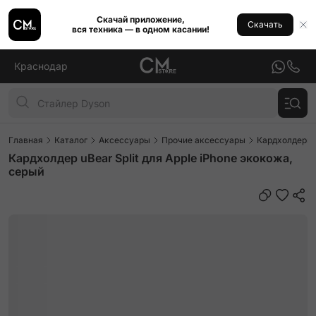
Скачай приложение,
Скачать
вся техника — в одном касании!
Краснодар
Главная
Каталог
Аксессуары
Прочие аксессуары
Кардхолдеры
Кардхолдер uBear Split для Apple iPhone экокожа,
серый