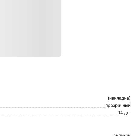
ристики
Клип-кейс
(накладка)
прозрачный
14 дн.
силикон