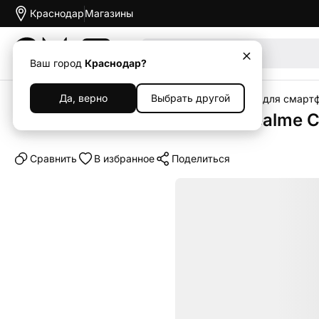
Краснодар
Магазины
Акции
Ваш город
Краснодар?
Да, верно
Выбрать другой
Главная
Каталог
Аксессуары
Чехлы
Чехлы для смарт
Клип-кейс (накладка) для Realme 
Cравнить
В избранное
Поделиться