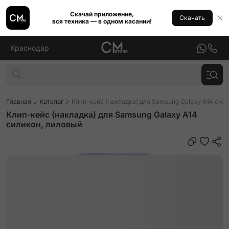
Скачай приложение,
Скачать
вся техника — в одном касании!
Краснодар
Главная
Каталог
Клип-кейс (накладка) для Samsung Galaxy A14 сил
Клип-кейс (накладка) для Samsung Galaxy A14
силикон, лиловый