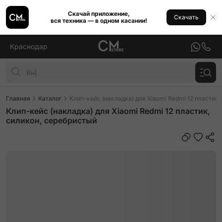
Скачай приложение,
Скачать
вся техника — в одном касании!
Краснодар
Главная
Каталог
Клип-кейс (накладка) для Xiaomi Redmi 12 пластик,
Клип-кейс (накладка) для Xiaomi Redmi 12 пластик,
силикон, серебристый