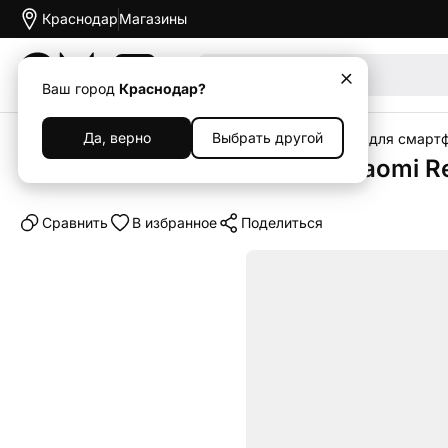
Краснодар
Магазины
Акции
Ваш город
Краснодар?
Да, верно
Выбрать другой
Главная
Каталог
Аксессуары
Чехлы
Чехлы для смарт
Клип-кейс (накладка) для Xiaomi R
Cравнить
В избранное
Поделиться