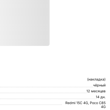
ристики
Клип-кейс
(накладка)
чёрный
12 месяцев
14 дн.
Redmi 15C 4G, Poco C85
4G