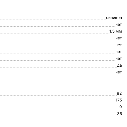
силикон
нет
1.5 мм
нет
нет
нет
нет
да
нет
82
175
9
35