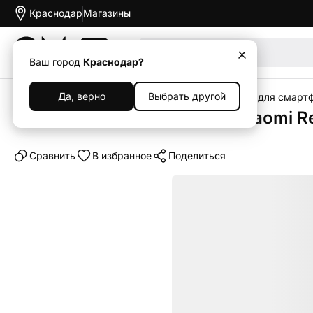
Краснодар
Магазины
Акции
Ваш город
Краснодар?
Да, верно
Выбрать другой
Главная
Каталог
Аксессуары
Чехлы
Чехлы для смарт
Клип-кейс (накладка) для Xiaomi R
Cравнить
В избранное
Поделиться