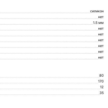
силикон
нет
1.5 мм
нет
нет
нет
нет
нет
нет
80
170
12
35