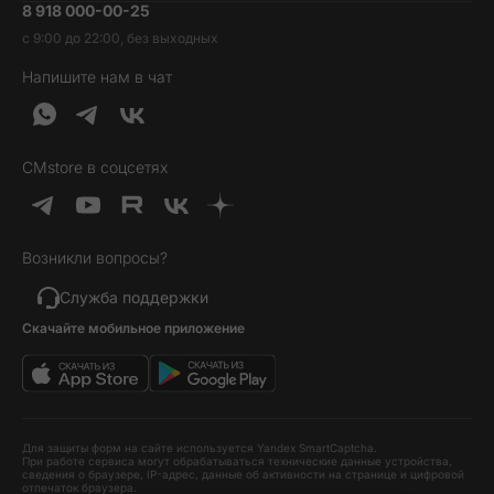
8 918 000-00-25
Вакансии
Трейд-ин
Наушники и колонки
с 9:00 до 22:00, без выходных
Контакты
Гарантия и возврат
Продукция Dyson
Напишите нам в чат
Обратная связь
Доставка и оплата
Гейминг
О нас
Кредит и рассрочка
Гаджеты
Публичная оферта
Вопросы и ответы
Услуги и софт
CMstore в соцсетях
Политика конфиденциальности
Карта сайта
Идеи подарков
Новинки
Возникли вопросы?
Товары дня
Выгодные комплекты
Служба поддержки
Скачайте мобильное приложение
Хиты продаж
Уценка
Для защиты форм на сайте используется Yandex SmartCaptcha.
При работе сервиса могут обрабатываться технические данные устройства,
сведения о браузере, IP-адрес, данные об активности на странице и цифровой
отпечаток браузера.