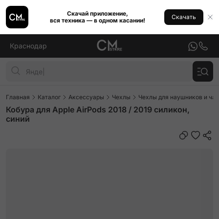
Скачай приложение,
Скачать
вся техника — в одном касании!
Краснодар
Главная
Каталог
Аксессуары
Чехлы
Чехлы для наушников и ча
Кобура для Apple AirPods 2018 / 2019 силикон,
синий