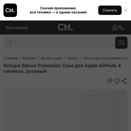
Скачай приложение,
Скачать
вся техника — в одном касании!
Краснодар
Главная
Каталог
Аксессуары
Чехлы
Чехлы для наушников и ча
Кобура Silicon Protection Case для Apple AirPods 4
силикон, розовый