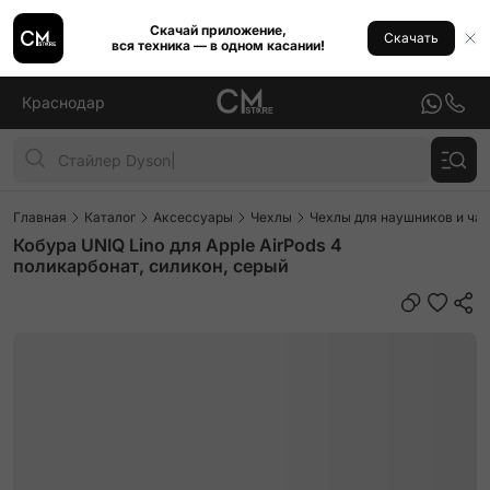
Скачай приложение,
Скачать
вся техника — в одном касании!
Краснодар
Главная
Каталог
Аксессуары
Чехлы
Чехлы для наушников и ча
Кобура UNIQ Lino для Apple AirPods 4
поликарбонат, силикон, серый