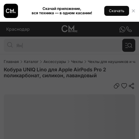
Скачай приложение,
Скачать
вся техника — в одном касании!
Краснодар
Главная
Каталог
Аксессуары
Чехлы
Чехлы для наушников и ча
Кобура UNIQ Lino для Apple AirPods Pro 2
поликарбонат, силикон, лавандовый