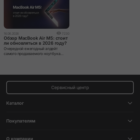
16.06.2026
7230
Обзор MacBook Air M5: стоит
ли обновляться в 2026 году?
Очередной ежегодный апдейт
самого продаваемого ноутбука
Apple.
Сервисный центр
Каталог
Смартфоны
Покупателям
Планшеты
Новости и обзоры
Ноутбуки и компьютеры
О компании