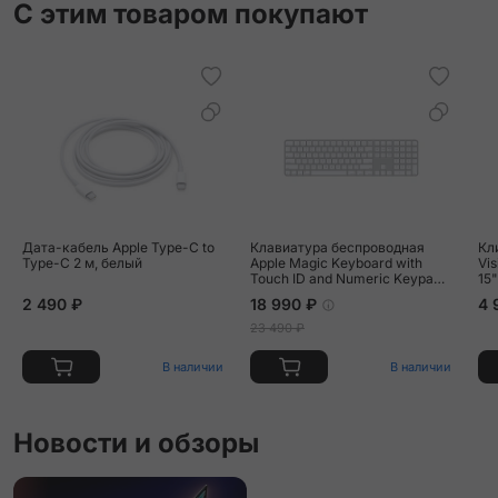
С этим товаром покупают
Дата-кабель Apple Type-C to
Клавиатура беспроводная
Кл
Type-C 2 м, белый
Apple Magic Keyboard with
Vi
Touch ID and Numeric Keypad
15"
USB-C белый
по
2 490 ₽
18 990 ₽
4 
пр
23 490 ₽
В наличии
В наличии
Новости и обзоры