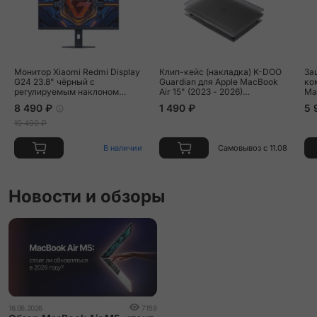
Монитор Xiaomi Redmi Display
Клип-кейс (накладка) K-DOO
За
G24 23.8" чёрный с
Guardian для Apple MacBook
ком
регулируемым наклоном
Air 15" (2023 - 2026)
Mac
(A24FDA-RG)
полиуретан, поликарбонат,
бе
8 490 ₽
1 490 ₽
5 
затемнённый
10 490 ₽
В наличии
Самовывоз с 11.08
Новости и обзоры
16.06.2026
7158