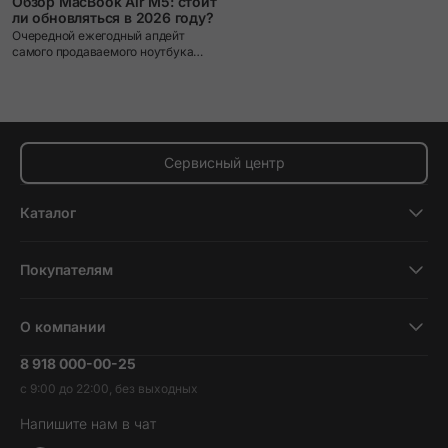
Обзор MacBook Air M5: стоит
ли обновляться в 2026 году?
Очередной ежегодный апдейт
самого продаваемого ноутбука
Apple.
Сервисный центр
Каталог
Смартфоны
Покупателям
Планшеты
Новости и обзоры
Ноутбуки и компьютеры
О компании
Акции
Умные часы и фитнесс-браслеты
8 918 000-00-25
Вакансии
Трейд-ин
Наушники и колонки
с 9:00 до 22:00, без выходных
Контакты
Гарантия и возврат
Продукция Dyson
Напишите нам в чат
Обратная связь
Доставка и оплата
Гейминг