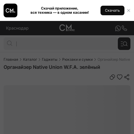
Скачай приложение,
Скачать
вся техника — в одном касании!
Краснодар
Главная
Каталог
Гаджеты
Рюкзаки и сумки
Органайзер Native U
Органайзер Native Union W.F.A. зелёный