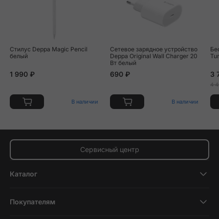
Стилус Deppa Magic Pencil
Сетевое зарядное устройство
Бе
белый
Deppa Original Wall Charger 20
Tu
Вт белый
1 990 ₽
690 ₽
3 
4 4
В наличии
В наличии
Сервисный центр
Каталог
Смартфоны
Покупателям
Планшеты