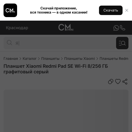
Скачай приложение,
Скачать
вся техника — в одном касании!
Краснодар
Главная
Каталог
Планшеты
Планшеты Xiaomi
Планшеты Redmi P
Планшет Xiaomi Redmi Pad SE Wi-Fi 8/256 ГБ
графитовый серый