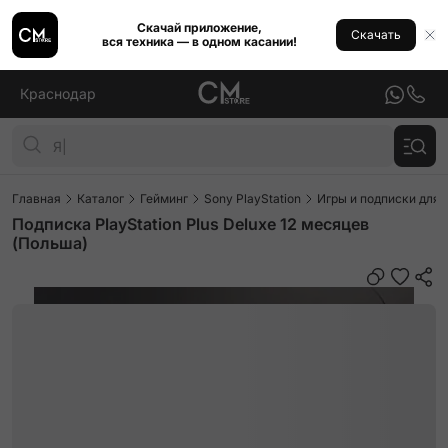
Скачай приложение,
Скачать
вся техника — в одном касании!
Краснодар
Главная
Каталог
Гейминг
Sony PlayStation
Игры и подписки для P
Подписка PlayStation Plus Deluxe 12 месяцев
(Польша)