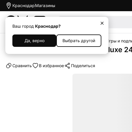
Краснодар
Магазины
Акции
Ваш город
Краснодар?
Да, верно
Выбрать другой
Главная
Каталог
Гейминг
Sony PlayStation
Игры и подпи
Подписка PlayStation Plus Deluxe 2
Cравнить
В избранное
Поделиться