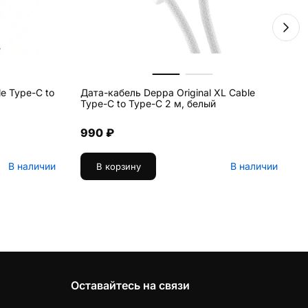
e Type-C to
Дата-кабель Deppa Original XL Cable
И
Type-C to Type-C 2 м, белый
2
990 ₽
В наличии
В наличии
В корзину
Оставайтесь на связи