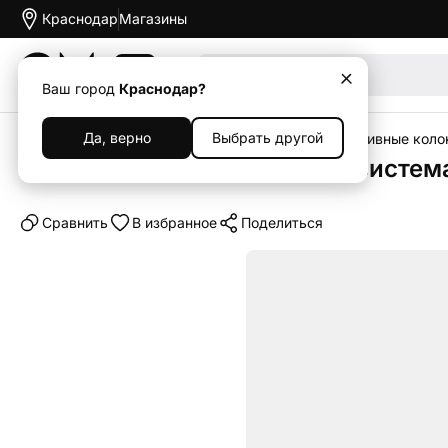
Краснодар
Магазины
Акции
Ваш город
Краснодар?
Да, верно
Выбрать другой
Главная
Каталог
Наушники и колонки
Портативные коло
Портативная акустическая система
Cравнить
В избранное
Поделиться
Новинка