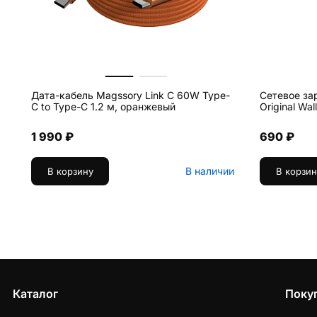
Дата-кабель Magssory Link C 60W Type-
Сетевое за
C to Type-C 1.2 м, оранжевый
Original Wa
1 990 ₽
690 ₽
В наличии
В корзину
В корзин
Каталог
Поку