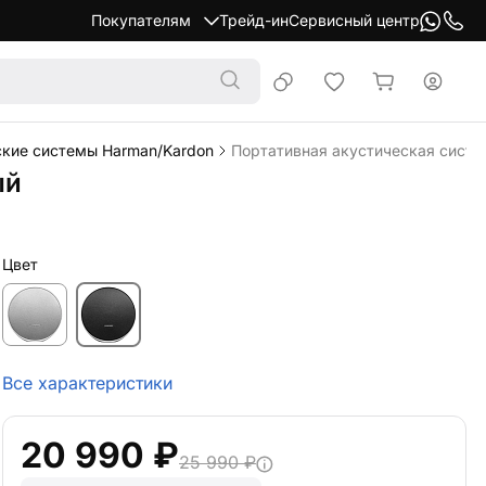
Покупателям
Трейд-ин
Сервисный центр
ские системы Harman/Kardon
Портативная акустическая систе
ый
Цвет
Все характеристики
20 990 ₽
25 990 ₽