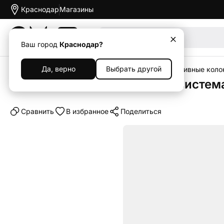
Краснодар
Магазины
Акции
Ваш город
Краснодар?
Да, верно
Выбрать другой
Главная
Каталог
Наушники и колонки
Портативные коло
Портативная акустическая система
Cравнить
В избранное
Поделиться