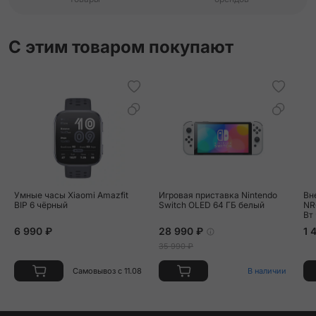
С этим товаром покупают
Умные часы Xiaomi Amazfit
Игровая приставка Nintendo
Вн
BIP 6 чёрный
Switch OLED 64 ГБ белый
NR
Вт
6 990 ₽
28 990 ₽
1 
35 990 ₽
Самовывоз с 11.08
В наличии