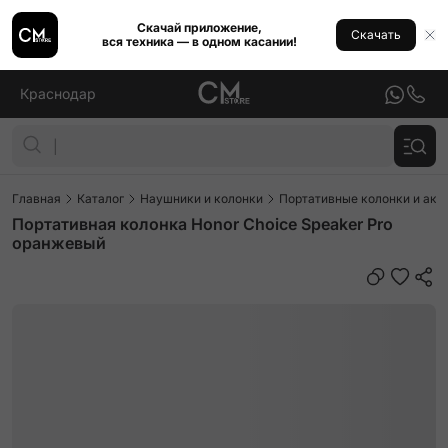
Скачай приложение,
Скачать
вся техника — в одном касании!
Краснодар
Главная
Каталог
Наушники и колонки
Портативные колонки и аку
Портативная колонка Honor Choice Speaker Pro
оранжевый