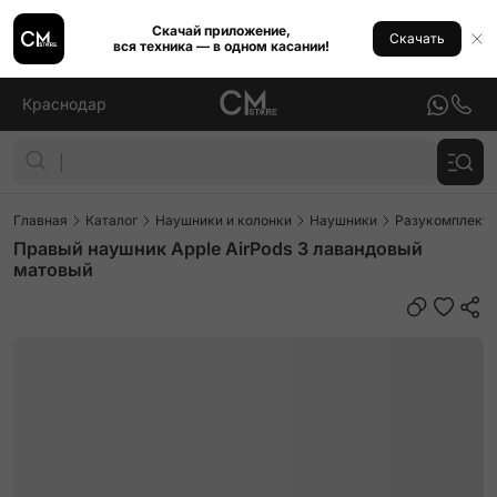
Скачай приложение,
Скачать
вся техника — в одном касании!
Краснодар
Главная
Каталог
Наушники и колонки
Наушники
Разукомплекто
Правый наушник Apple AirPods 3 лавандовый
матовый