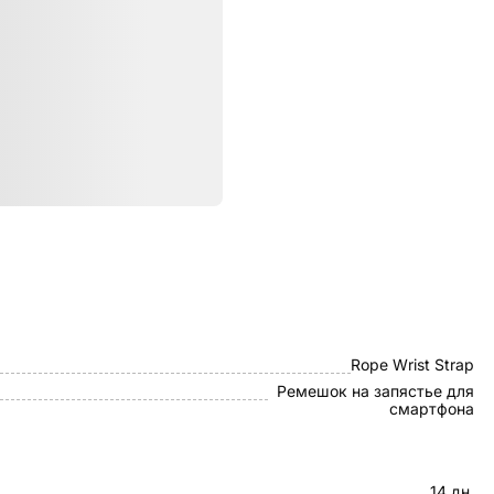
ристики
Stoyobe
Rope Wrist Strap
Ремешок на запястье для
смартфона
14 дн.