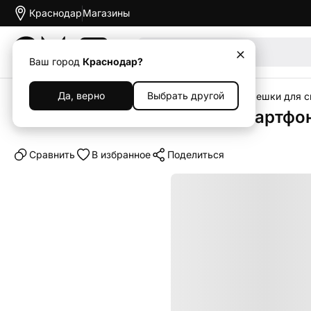
Краснодар
Магазины
Акции
Ваш город
Краснодар?
Да, верно
Выбрать другой
Главная
Каталог
Аксессуары
Ремешки
Ремешки для 
Ремешок на запястье для смартфон
Cравнить
В избранное
Поделиться