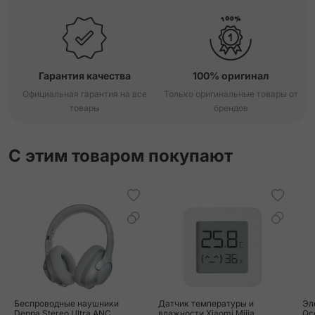
Гарантия качества
100% оригинал
Официальная гарантия на все
Только оригинальные товары от
товары
брендов
С этим товаром покупают
Беспроводные наушники
Датчик температуры и
Эл
Deppa Stereo Ultra ANC
влажности Xiaomi Mijia
Qc