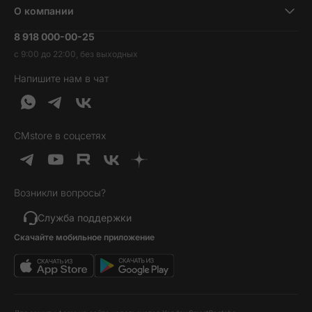
Ноутбуки и компьютеры
О компании
Акции
Умные часы и фитнесс-браслеты
8 918 000-00-25
Вакансии
Трейд-ин
Наушники и колонки
с 9:00 до 22:00, без выходных
Контакты
Гарантия и возврат
Продукция Dyson
Напишите нам в чат
Обратная связь
Доставка и оплата
Гейминг
О нас
Кредит и рассрочка
Гаджеты
Публичная оферта
Вопросы и ответы
Услуги и софт
CMstore в соцсетях
Политика конфиденциальности
Карта сайта
Идеи подарков
Новинки
Возникли вопросы?
Товары дня
Выгодные комплекты
Служба поддержки
Скачайте мобильное приложение
Хиты продаж
Уценка