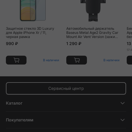
Защитное стекло 3D Luxury
Автомобильный держатель
Бе
для Apple iPhone Xr / 11,
Baseus Metal Age2 Gravity Car
App
черная рамка
Mount Air Vent Version (зажим)
бе
чёрный
990 ₽
1 290 ₽
13
17 
В наличии
В наличии
Сервисный центр
Каталог
Смартфоны
Покупателям
Планшеты
Новости и обзоры