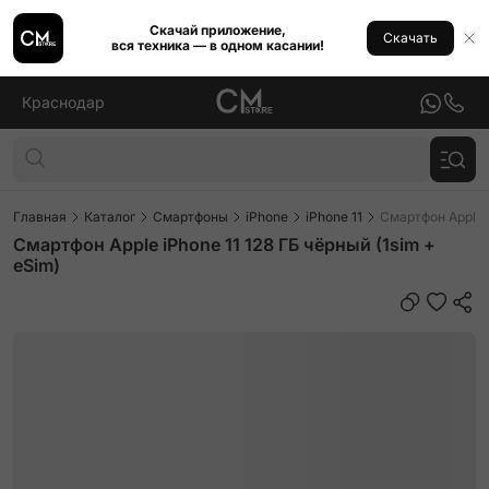
Скачай приложение,
Скачать
вся техника — в одном касании!
Краснодар
Главная
Каталог
Смартфоны
iPhone
iPhone 11
Смартфон Apple i
Смартфон Apple iPhone 11 128 ГБ чёрный (1sim +
eSim)