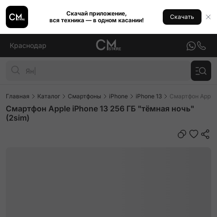
Скачай приложение,
Скачать
вся техника — в одном касании!
Краснодар
Главная
Каталог
Смартфоны
iPhone
iPhone 13
Смартфон Apple 
Смартфон Apple iPhone 13 256 ГБ "тёмная ночь"
(2sim)