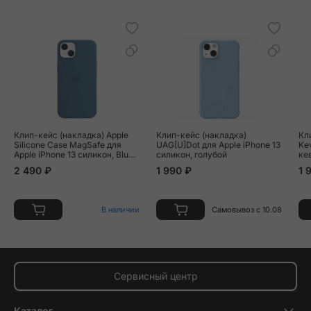
Клип-кейс (накладка) Apple
Клип-кейс (накладка)
Кл
Silicone Case MagSafe для
UAG[U]Dot для Apple iPhone 13
Kev
Apple iPhone 13 силикон, Blue
силикон, голубой
ке
Jay
(п
2 490 ₽
1 990 ₽
1 
В наличии
Самовывоз с 10.08
Сервисный центр
Каталог