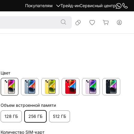
Покупателям
Трейд-ин
Сервисный центр
Цвет
Объем встроенной памяти
128 ГБ
256 ГБ
512 ГБ
Количество SIM-карт