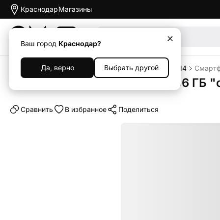
Краснодар
Магазины
Акции
Ваш город
Краснодар?
Да, верно
Выбрать другой
Главная
Каталог
Смартфоны
iPhone
iPhone 14
Смартф
Смартфон Apple iPhone 14 256 ГБ "
Cравнить
В избранное
Поделиться