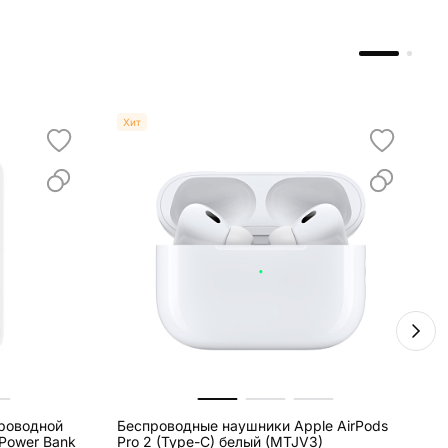
Хит
роводной
Беспроводные наушники Apple AirPods
С
 Power Bank
Pro 2 (Type-C) белый (MTJV3)
G