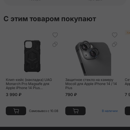
С этим товаром покупают
Хи
Клип-кейс (накладка) UAG
Защитное стекло на камеру
Се
Monarch Pro Magsafe для
Mocoll для Apple iPhone 14 / 14
Ap
Apple iPhone 14 Plus
Plus
полиуретан, поликарбонат,
3 990 ₽
790 ₽
7 
"чёрный карбон"
Самовывоз с 10.08
В наличии