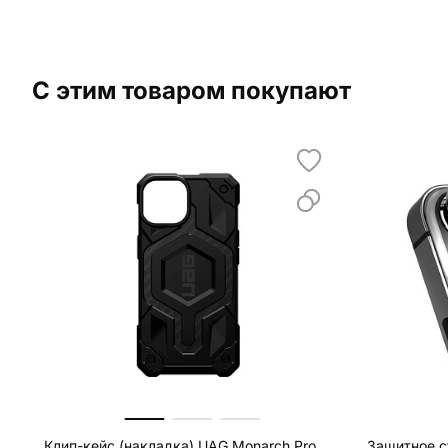
С этим товаром покупают
Клип-кейс (накладка) UAG Monarch Pro
Защитное с