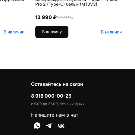
Pro 2 (Type-C) белый (MTJV3)
W
б
п
13 990 ₽
17 490 ₽
В наличии
В наличии
В корзину
Оставайтесь на связи
8 918 000-00-25
с 9:00 до 22:00, без выходных
Напишите нам в чат