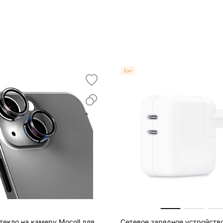
Хит
текло на камеру Mocoll для
Сетевое зарядное устройство