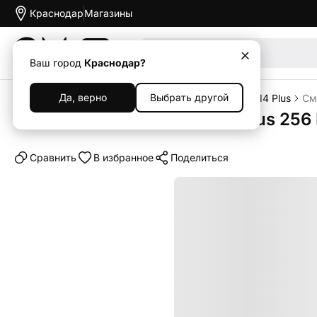
Краснодар
Магазины
Акции
Ваш город
Краснодар?
Да, верно
Выбрать другой
Главная
Каталог
Смартфоны
iPhone
iPhone 14 Plus
См
Смартфон Apple iPhone 14 Plus 256 
Cравнить
В избранное
Поделиться