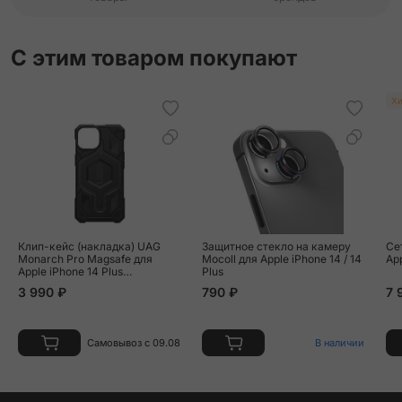
С этим товаром покупают
Хи
Клип-кейс (накладка) UAG
Защитное стекло на камеру
Се
Monarch Pro Magsafe для
Mocoll для Apple iPhone 14 / 14
Ap
Apple iPhone 14 Plus
Plus
полиуретан, поликарбонат,
3 990 ₽
790 ₽
7 
"чёрный карбон"
Самовывоз с 09.08
В наличии