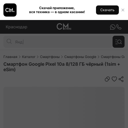
Скачай приложение,
Скачать
вся техника — в одном касании!
Краснодар
Главная
Каталог
Смартфоны
Смартфоны Google
Смартфоны Goog
Смартфон Google Pixel 10a 8/128 ГБ чёрный (1sim +
eSim)