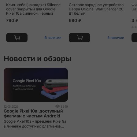
Клип-кейс (накладка) Silicone
Сетевое зарядное устройство
Фи
cover закрытый для Google
Deppa Original Wall Charger 20
Ga
Pixel 10a силикон, чёрный
Вт белый
790 ₽
690 ₽
3 
4 4
В наличии
В наличии
Новости и обзоры
12.05.2026
8249
Google Pixel 10a: доступный
флагман с чистым Android
Google Pixel 10a – преемник Pixel 9a
в линейке доступных флагманов
Google.