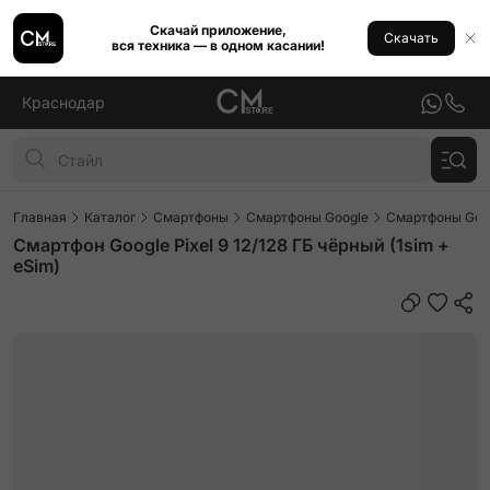
Скачай приложение,
Скачать
вся техника — в одном касании!
Краснодар
Главная
Каталог
Смартфоны
Смартфоны Google
Смартфоны Goog
Смартфон Google Pixel 9 12/128 ГБ чёрный (1sim +
eSim)