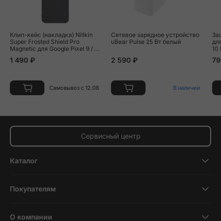
Клип-кейс (накладка) Nillkin
Сетевое зарядное устройство
За
Super Frosted Shield Pro
uBear Pulse 25 Вт белый
для
Magnetic для Google Pixel 9 / 9
10
Pro пластик, чёрный
1 490 ₽
2 590 ₽
79
Самовывоз с 12.08
В наличии
Сервисный центр
Каталог
Смартфоны
Покупателям
Планшеты
Новости и обзоры
Ноутбуки и компьютеры
О компании