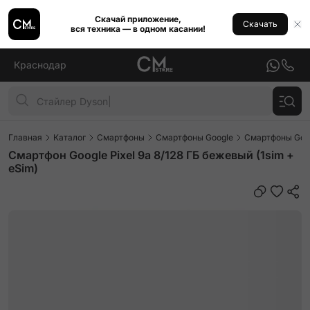
Скачай приложение,
Скачать
вся техника — в одном касании!
Краснодар
Главная
Каталог
Смартфоны
Смартфоны Google
Смартфоны Goog
Смартфон Google Pixel 9a 8/128 ГБ бежевый (1sim +
eSim)