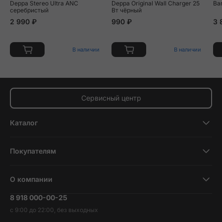
Deppa Stereo Ultra ANC
Deppa Original Wall Charger 25
Ba
серебристый
Вт чёрный
2 990 ₽
990 ₽
3 
В наличии
В наличии
Сервисный центр
Каталог
Смартфоны
Покупателям
Планшеты
Новости и обзоры
Ноутбуки и компьютеры
О компании
Акции
Умные часы и фитнесс-браслеты
8 918 000-00-25
Вакансии
Трейд-ин
Наушники и колонки
с 9:00 до 22:00, без выходных
Контакты
Гарантия и возврат
Продукция Dyson