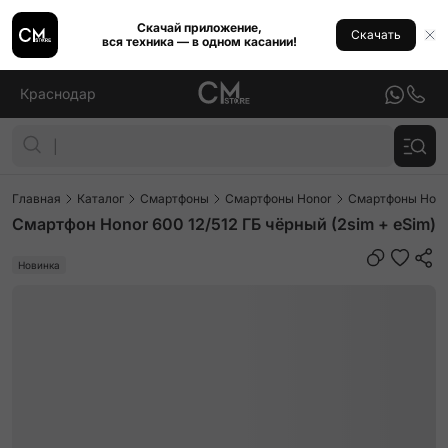
Скачай приложение,
Скачать
вся техника — в одном касании!
Краснодар
Главная
Каталог
Смартфоны
Смартфоны Honor
Смартфоны Hono
Смартфон Honor 600 12/512 ГБ чёрный (2sim + eSim)
Новинка