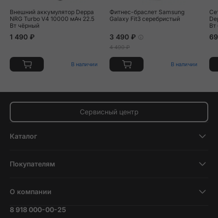
Внешний аккумулятор Deppa
Фитнес-браслет Samsung
Се
NRG Turbo V4 10000 мАч 22.5
Galaxy Fit3 серебристый
Dep
Вт чёрный
Вт
1 490 ₽
3 490 ₽
69
4 490 ₽
В наличии
В наличии
Сервисный центр
Каталог
Смартфоны
Покупателям
Планшеты
Новости и обзоры
Ноутбуки и компьютеры
О компании
Акции
Умные часы и фитнесс-браслеты
8 918 000-00-25
Вакансии
Трейд-ин
Наушники и колонки