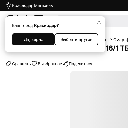
Краснодар
Магазины
Акции
Ваш город
Краснодар?
Да, верно
Выбрать другой
Главная
Каталог
Смартфоны
Смартфоны Honor
Смартф
Смартфон Honor Magic 7 Pro 16/1 Т
Cравнить
В избранное
Поделиться