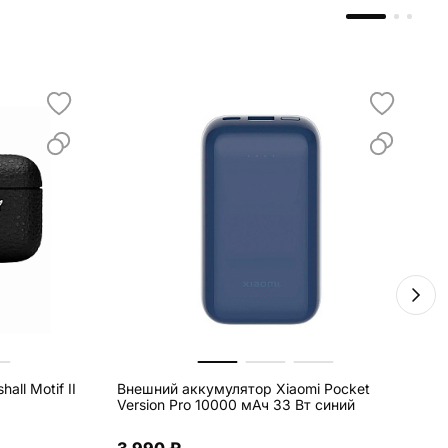
ll Motif II
Внешний аккумулятор Xiaomi Pocket
А
Version Pro 10000 мАч 33 Вт синий
W
б