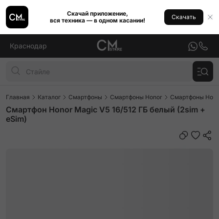
Скачай приложение,
Скачать
вся техника — в одном касании!
Краснодар
Главная
Каталог
Смартфоны
Смартфоны Honor
Смартфоны Hono
Смартфон Honor Magic V5 16/512 ГБ белый (2sim +
eSim)