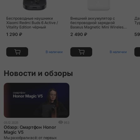
Беспроводные наушники
Внешний аккумулятор с
Да
Xiaomi Redmi Buds 6 Active /
беспроводной зарядкой
Ty
Vitality Edition чёрный
Baseus Magnetic Mini Wireless
Fast Charge 5000 мАч 20 Вт
1 290 ₽
2 490 ₽
59
белый
В наличии
В наличии
Новости и обзоры
05.12.2025
953
Обзор: Смартфон Honor
Magic V5
Мы разобрали всё: от первых