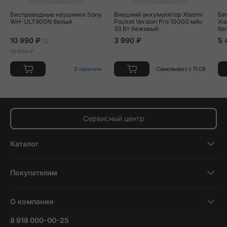
Беспроводные наушники Sony
Внешний аккумулятор Xiaomi
Бе
WH-ULT900N белый
Pocket Version Pro 10000 мАч
Xi
33 Вт бежевый
бе
10 990 ₽
3 990 ₽
5 
13 990 ₽
В наличии
Самовывоз с 11.08
Сервисный центр
Каталог
Смартфоны
Покупателям
Планшеты
Новости и обзоры
Ноутбуки и компьютеры
О компании
Акции
Умные часы и фитнесс-браслеты
8 918 000-00-25
Вакансии
Трейд-ин
Наушники и колонки