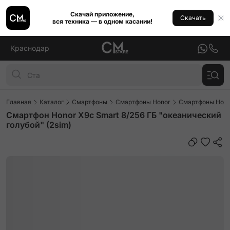
Скачай приложение,
Скачать
вся техника — в одном касании!
Краснодар
Главная
Каталог
Смартфоны
Смартфоны Honor
Смартфоны Hono
Смартфон Honor X9c Smart 8/256 ГБ "океанический
голубой" (2sim)