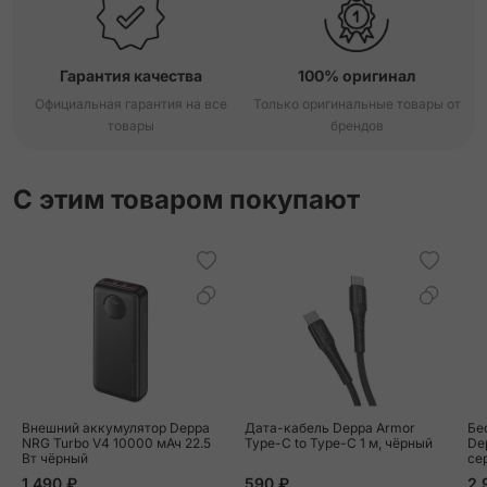
Гарантия качества
100% оригинал
Официальная гарантия на все
Только оригинальные товары от
товары
брендов
С этим товаром покупают
Внешний аккумулятор Deppa
Дата-кабель Deppa Armor
Бе
NRG Turbo V4 10000 мАч 22.5
Type-C to Type-C 1 м, чёрный
De
Вт чёрный
се
1 490 ₽
590 ₽
2 