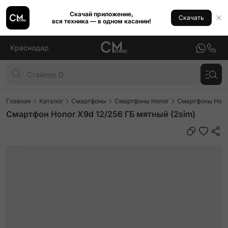
Скачай приложение,
Скачать
вся техника — в одном касании!
Краснодар
Главная
Каталог
Смартфоны
Смартфоны Honor
Смартфоны Hono
Смартфон Honor X9d 12/256 ГБ мятный (2sim)