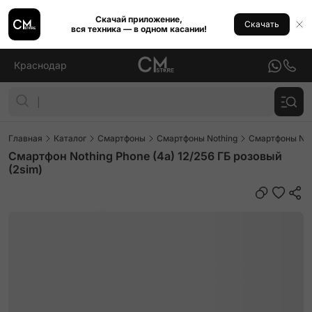
Скачай приложение,
Скачать
вся техника — в одном касании!
Краснодар
Главная
Каталог
Смартфоны
Смартфоны Nothing
Смартфоны Noth
Смартфон Nothing Phone (4a) 12/256 ГБ розовый
(2sim)