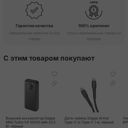
Гарантия качества
100% оригинал
Официальная гарантия на все
Только оригинальные товары от
товары
брендов
С этим товаром покупают
Внешний аккумулятор Deppa
Дата-кабель Deppa Armor
Ум
NRG Turbo V4 10000 мАч 22.5
Type-C to Type-C 1 м, чёрный
BI
Вт чёрный