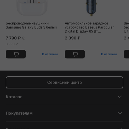
Беспроводные наушники
Автомобильное зарядное
Вн
Samsung Galaxy Buds 3 белый
устройство Baseus Particular
бе
Digital Display 65 Вт
Ul
серебристый
мА
7 790 ₽
2 390 ₽
2 
8 990 ₽
В наличии
В наличии
Сервисный центр
Каталог
Смартфоны
Покупателям
Планшеты
Новости и обзоры
Ноутбуки и компьютеры