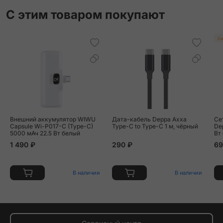
С этим товаром покупают
Хи
Внешний аккумулятор WIWU
Дата-кабель Deppa Axxa
Се
Capsule Wi-P017-C (Type-C)
Type-C to Type-C 1 м, чёрный
Dep
5000 мАч 22.5 Вт белый
Вт
1 490 ₽
290 ₽
69
В наличии
В наличии