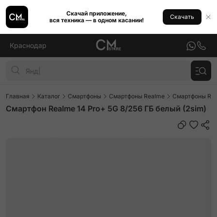
Скачай приложение,
Скачать
вся техника — в одном касании!
Краснодар
Главная
Каталог
Смартфоны
Смартфоны Realme
Смартфоны Real
Смартфон Realme 14 Pro+ 5G 8/256 ГБ белый (2sim)