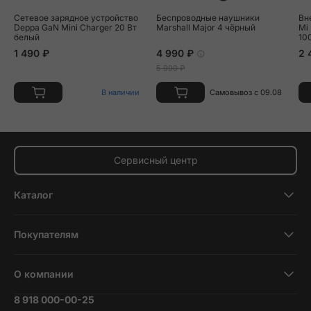
Сетевое зарядное устройство
Беспроводные наушники
Вн
Deppa GaN Mini Charger 20 Вт
Marshall Major 4 чёрный
Mi
белый
10
1 490 ₽
4 990 ₽
2 
5 990 ₽
В наличии
Самовывоз с 09.08
Сервисный центр
Каталог
Смартфоны
Покупателям
Планшеты
Новости и обзоры
Ноутбуки и компьютеры
О компании
Акции
Умные часы и фитнесс-браслеты
8 918 000-00-25
Вакансии
Трейд-ин
Наушники и колонки