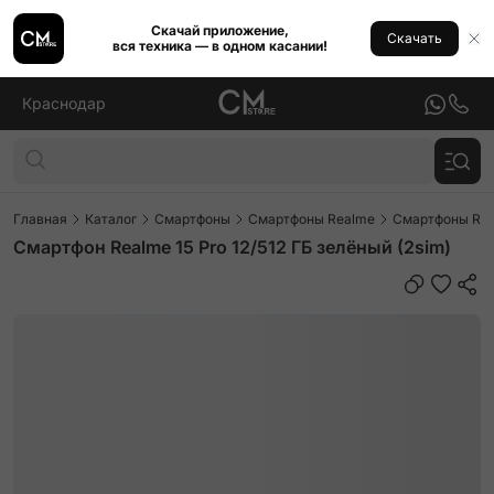
Скачай приложение,
Скачать
вся техника — в одном касании!
Краснодар
Главная
Каталог
Смартфоны
Смартфоны Realme
Смартфоны Rea
Смартфон Realme 15 Pro 12/512 ГБ зелёный (2sim)