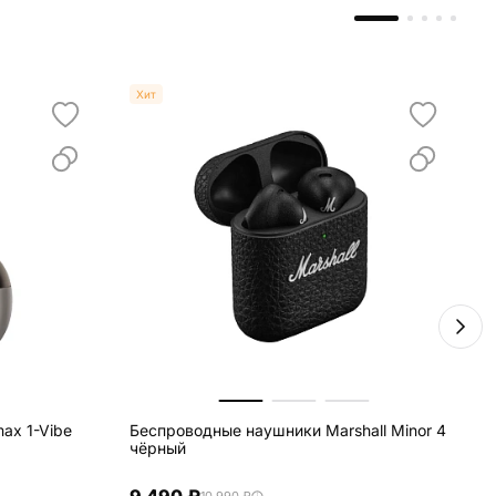
Хит
ax 1-Vibe
Беспроводные наушники Marshall Minor 4
Б
чёрный
B