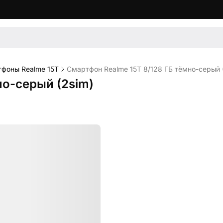
фоны Realme 15T
Смартфон Realme 15T 8/128 ГБ тёмно-серый 
но-серый (2sim)