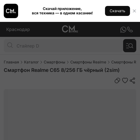
Скачай приложение,
Скачать
вся техника — в одном касании!
Краснодар
Главная
Каталог
Смартфоны
Смартфоны Realme
Смартфоны Rea
Смартфон Realme C65 8/256 ГБ чёрный (2sim)