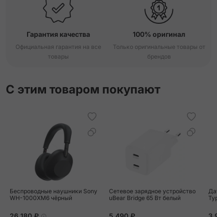
Гарантия качества
100% оригинал
Официальная гарантия на все
Только оригинальные товары от
товары
брендов
С этим товаром покупают
Беспроводные наушники Sony
Сетевое зарядное устройство
Да
WH-1000XM6 чёрный
uBear Bridge 65 Вт белый
Ty
26 180 ₽
5 490 ₽
3 