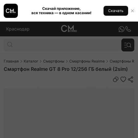
Скачай приложение,
Скачать
вся техника — в одном касании!
Краснодар
Главная
Каталог
Смартфоны
Смартфоны Realme
Смартфоны Rea
Смартфон Realme GT 8 Pro 12/256 ГБ белый (2sim)