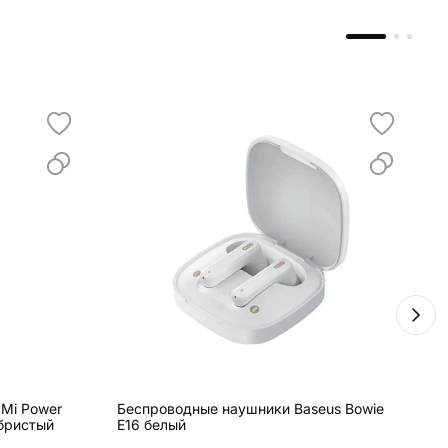
 Mi Power
Беспроводные наушники Baseus Bowie
Б
ебристый
E16 белый