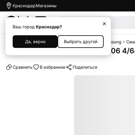
Краснодар
Магазины
Акции
Ваш город
Краснодар?
Да, верно
Выбрать другой
Главная
Каталог
Смартфоны
Смартфоны Samsung
Сма
Смартфон Samsung Galaxy A06 4/64
Cравнить
В избранное
Поделиться