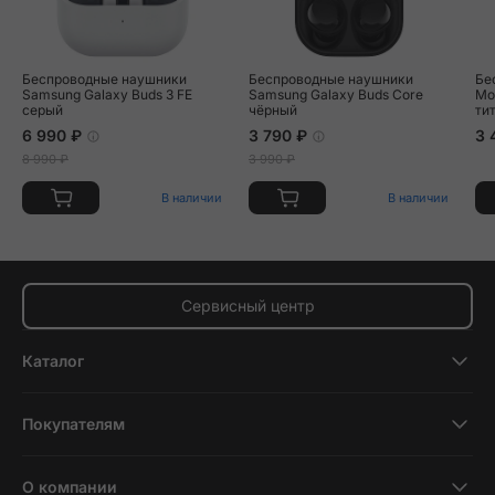
Беспроводные наушники
Беспроводные наушники
Бе
Samsung Galaxy Buds 3 FE
Samsung Galaxy Buds Core
Mo
серый
чёрный
ти
6 990 ₽
3 790 ₽
3 
8 990 ₽
3 990 ₽
В наличии
В наличии
Сервисный центр
Каталог
Смартфоны
Покупателям
Планшеты
Новости и обзоры
Ноутбуки и компьютеры
О компании