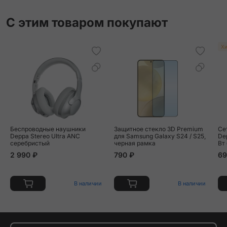
С этим товаром покупают
Хи
Беспроводные наушники
Защитное стекло 3D Premium
Се
Deppa Stereo Ultra ANC
для Samsung Galaxy S24 / S25,
Dep
серебристый
черная рамка
Вт
2 990 ₽
790 ₽
69
В наличии
В наличии